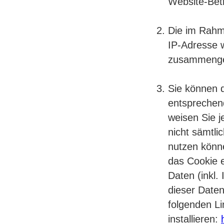
Website-Betr
Die im Rahm
IP-Adresse 
zusammenge
Sie können d
entsprechend
weisen Sie j
nicht sämtli
nutzen könn
das Cookie 
Daten (inkl.
dieser Date
folgenden Li
installieren: