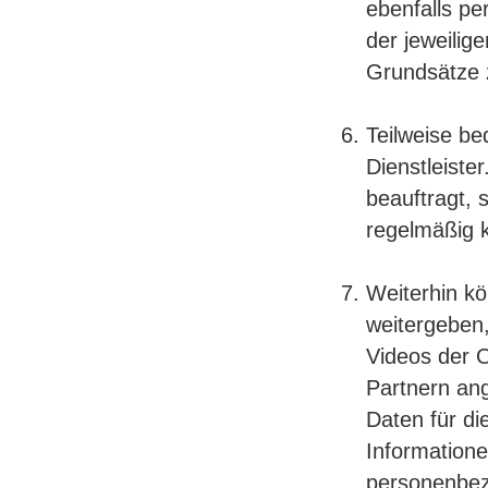
ebenfalls p
der jeweilig
Grundsätze 
Teilweise be
Dienstleiste
beauftragt,
regelmäßig ko
Weiterhin k
weitergeben,
Videos der 
Partnern an
Daten für di
Informatione
personenbe