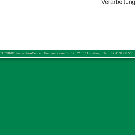
Verarbeitun
CARMINKE Immobilien-Center · Hermann-Löns-Str. 32 · 21337 Lüneburg · Tel. +49 4131-38 555 